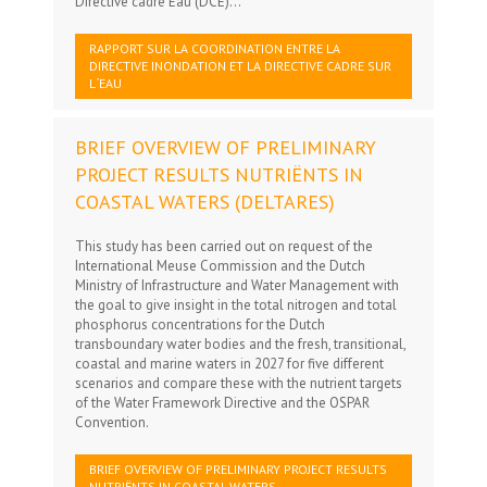
Directive cadre Eau (DCE)...
RAPPORT SUR LA COORDINATION ENTRE LA
DIRECTIVE INONDATION ET LA DIRECTIVE CADRE SUR
L´EAU
BRIEF OVERVIEW OF PRELIMINARY
PROJECT RESULTS NUTRIËNTS IN
COASTAL WATERS (DELTARES)
This study has been carried out on request of the
International Meuse Commission and the Dutch
Ministry of Infrastructure and Water Management with
the goal to give insight in the total nitrogen and total
phosphorus concentrations for the Dutch
transboundary water bodies and the fresh, transitional,
coastal and marine waters in 2027 for five different
scenarios and compare these with the nutrient targets
of the Water Framework Directive and the OSPAR
Convention.
BRIEF OVERVIEW OF PRELIMINARY PROJECT RESULTS
NUTRIËNTS IN COASTAL WATERS