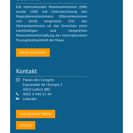
Die Internationale Maaskommission (IMK)
wurde 2002 mit Unterzeichnung des
Maasübereinkommens (Übereinkommen
von Gent) eingesetzt. Ziel des
Übereinkommens ist das Erreichen einer
nachhaltigen und integrierten
Wasserbewirtschaftung der internationalen
Flussgebietseinheit der Maas.
MEHR ERFAHREN
Kontakt
Palais des Congrès
Esplanade de l'Europe 2
4020 Lüttich (BE)
0032 4 340 11 40
LinkedIn
UNS KONTAKTIEREN
DSGVO