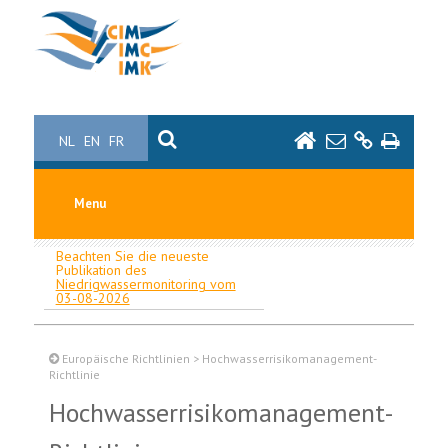
NL
EN
FR
Menu
Beachten Sie die neueste
Publikation des
Niedrigwassermonitoring vom
03-08-2026
Europäische Richtlinien
>
Hochwasserrisikomanagement-
Richtlinie
Hochwasserrisikomanagement-